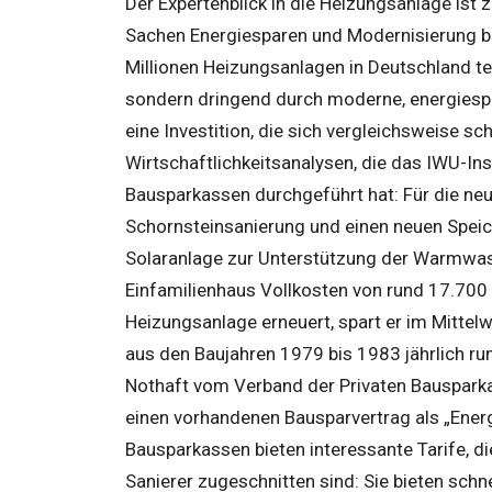
Der Expertenblick in die Heizungsanlage ist
Sachen Energiesparen und Modernisierung be
Millionen Heizungsanlagen in Deutschland te
sondern dringend durch moderne, energiespa
eine Investition, die sich vergleichsweise sc
Wirtschaftlichkeitsanalysen, die das IWU-Ins
Bausparkassen durchgeführt hat: Für die ne
Schornsteinsanierung und einen neuen Speic
Solaranlage zur Unterstützung der Warmwass
Einfamilienhaus Vollkosten von rund 17.700 
Heizungsanlage erneuert, spart er im Mitte
aus den Baujahren 1979 bis 1983 jährlich ru
Nothaft vom Verband der Privaten Bausparkas
einen vorhandenen Bausparvertrag als „Energ
Bausparkassen bieten interessante Tarife, d
Sanierer zugeschnitten sind: Sie bieten schne