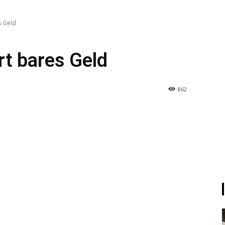
s Geld
t bares Geld
862