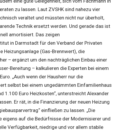
 zudem eine gute Gelegenheit, sich vom Fachmann in
raten zu lassen. Laut ZVSHK sind nahezu vier
chnisch veraltet und müssten nicht nur überholt,
rende Technik ersetzt werden. Und gerade das ist
hnell amortisiert. Das zeigen
titut in Darmstadt für den Verband der Privaten
ue Heizungsanlage (Gas-Brennwert), die
her – ergänzt um den nachträglichen Einbau einer
er-Bereitung – kalkulieren die Experten bei einem
Euro. „Auch wenn der Hausherr nur die
lwert selbst bei einem ungedämmten Einfamilienhaus
nd 1.100 Euro Heizkosten“, unterstreicht Alexander
sen. Er rät, in die Finanzierung der neuen Heizung
iebausparvertrag“ einfließen zu lassen. „Die
ie eigens auf die Bedürfnisse der Modernisierer und
lle Verfügbarkeit, niedrige und vor allem stabile