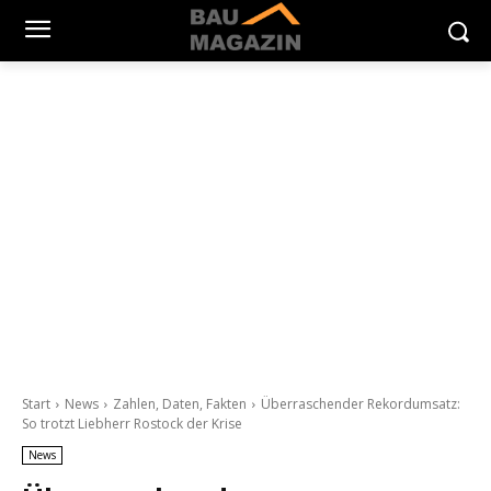
Start
News
Zahlen, Daten, Fakten
Überraschender Rekordumsatz:
So trotzt Liebherr Rostock der Krise
News