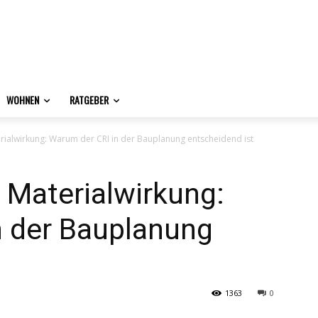
WOHNEN
RATGEBER
erialwirkung: Warum der CRI in der Bauplanung entscheidend ist
d Materialwirkung:
n der Bauplanung
1363
0