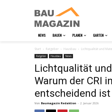
NEWS
BAUEN
PLANEN
GARTEN
Start
Ratgeber
Hausbau
Lichtqualität und Mat
Ratgeber
Hausbau
News
Lichtqualität un
Warum der CRI i
entscheidend ist
Von
Baumagazin Redaktion
-
2. Januar 2026